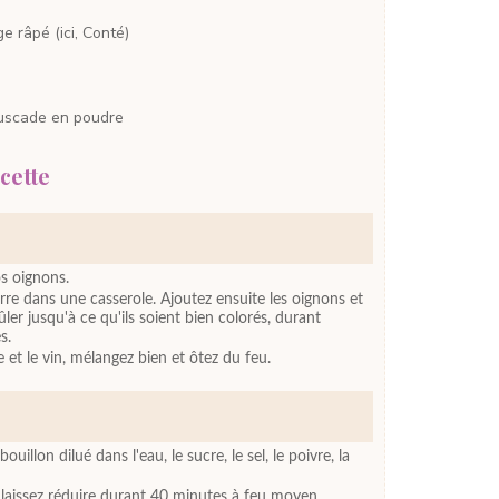
ge râpé
(ici, Conté)
uscade
en poudre
cette
s oignons.
rre dans une casserole. Ajoutez ensuite les oignons et
rûler jusqu'à ce qu'ils soient bien colorés, durant
s.
e et le vin, mélangez bien et ôtez du feu.
ouillon dilué dans l'eau, le sucre, le sel, le poivre, la
s laissez réduire durant 40 minutes à feu moyen.