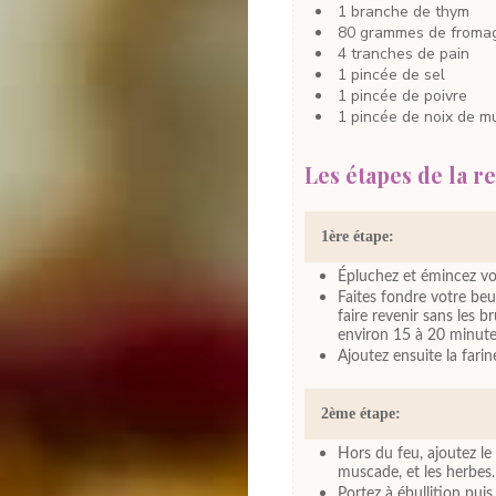
1
branche
de thym
80
grammes
de froma
4
tranches
de pain
1
pincée
de sel
1
pincée
de poivre
1
pincée
de noix de m
Les étapes de la re
1ère étape:
Épluchez et émincez vo
Faites fondre votre beu
faire revenir sans les b
environ 15 à 20 minute
Ajoutez ensuite la farin
2ème étape:
Hors du feu, ajoutez le b
muscade, et les herbes.
Portez à ébullition pui