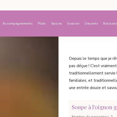
Accompagnements
Plats
Sauces
Evasion
Desserts
Boisson
Depuis le temps que je rêv
pas déçue ! C’est vraiment
traditionnellement servie
familiales, et traditionnel
une entrée douce et savo
Soupe à l'oignon 
Nombre de personnes
:
2