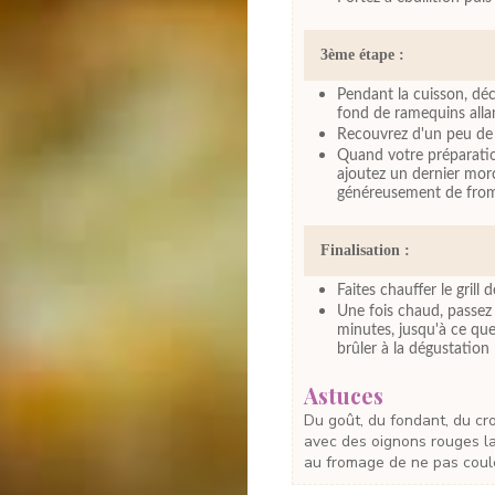
3ème étape :
Pendant la cuisson, dé
fond de ramequins allan
Recouvrez d'un peu de
Quand votre préparation
ajoutez un dernier morc
généreusement de fro
Finalisation :
Faites chauffer le grill 
Une fois chaud, passez
minutes, jusqu'à ce que
brûler à la dégustation 
Astuces
Du goût, du fondant, du croustillant... Que demander de plus ? J'essaierai bien
avec des oignons rouges la
au fromage de ne pas coule