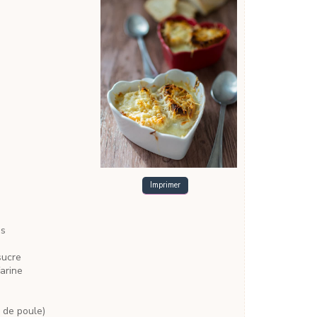
Imprimer
ns
e
sucre
farine
i, de poule)