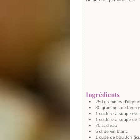
Ingrédients
250
grammes
d'oigno
30
grammes
de beurr
1
cuillère à soupe
de 
1
cuillère à soupe
de 
70
cl
d'eau
5
cl
de vin blanc
1
cube
de bouillon
(ic