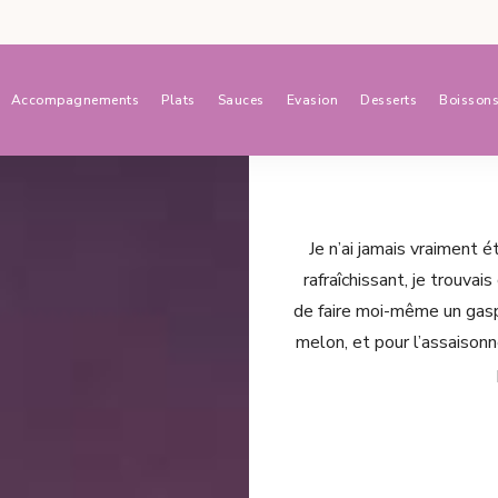
Accompagnements
Plats
Sauces
Evasion
Desserts
Boisson
Je n’ai jamais vraiment 
rafraîchissant, je trouvai
de faire moi-même un gaspa
melon, et pour l’assaison