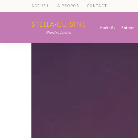
ACCUEIL
A PROPOS
CONTACT
Apéritifs
Entrées
Recettes
Recettes
par
Stella
faciles,
Cuisine
recettes
rapides,
recettes
végétariennes
!